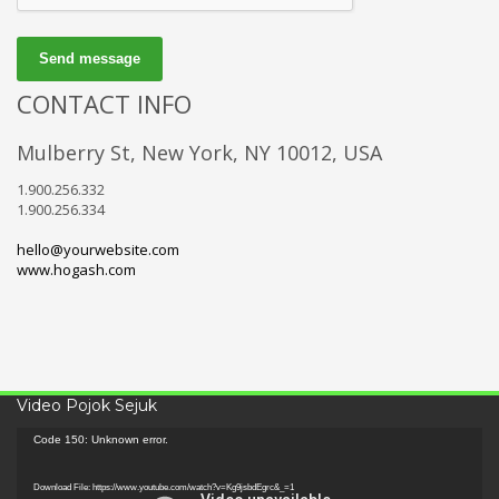
Send message
CONTACT INFO
Mulberry St, New York, NY 10012, USA
1.900.256.332
1.900.256.334
hello@yourwebsite.com
www.hogash.com
Video Pojok Sejuk
Video
Code 150: Unknown error.
Player
Download File: https://www.youtube.com/watch?v=Kg9jsbdEgrc&_=1